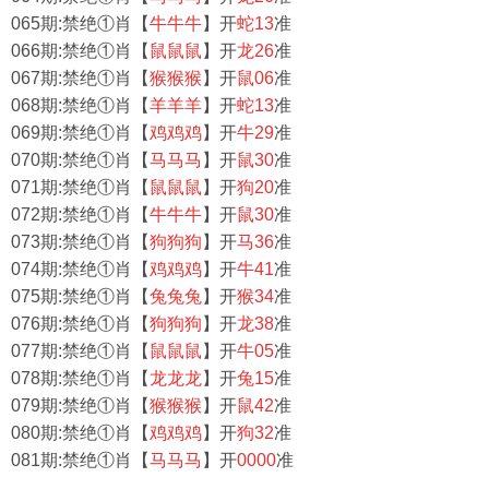
065期:禁绝①肖【
牛牛牛
】开
蛇13
准
066期:禁绝①肖【
鼠鼠鼠
】开
龙26
准
067期:禁绝①肖【
猴猴猴
】开
鼠06
准
068期:禁绝①肖【
羊羊羊
】开
蛇13
准
069期:禁绝①肖【
鸡鸡鸡
】开
牛29
准
070期:禁绝①肖【
马马马
】开
鼠30
准
071期:禁绝①肖【
鼠鼠鼠
】开
狗20
准
072期:禁绝①肖【
牛牛牛
】开
鼠30
准
073期:禁绝①肖【
狗狗狗
】开
马36
准
074期:禁绝①肖【
鸡鸡鸡
】开
牛41
准
075期:禁绝①肖【
兔兔兔
】开
猴34
准
076期:禁绝①肖【
狗狗狗
】开
龙38
准
077期:禁绝①肖【
鼠鼠鼠
】开
牛05
准
078期:禁绝①肖【
龙龙龙
】开
兔15
准
079期:禁绝①肖【
猴猴猴
】开
鼠42
准
080期:禁绝①肖【
鸡鸡鸡
】开
狗32
准
081期:禁绝①肖【
马马马
】开
0000
准