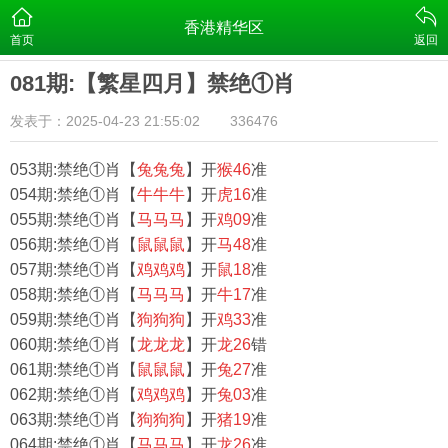
香港精华区
首页
返回
081期:【繁星四月】禁绝①肖
发表于：2025-04-23 21:55:02
336476
053期:禁绝①肖【
兔兔兔
】开
猴46
准
054期:禁绝①肖【
牛牛牛
】开
虎16
准
055期:禁绝①肖【
马马马
】开
鸡09
准
056期:禁绝①肖【
鼠鼠鼠
】开
马48
准
057期:禁绝①肖【
鸡鸡鸡
】开
鼠18
准
058期:禁绝①肖【
马马马
】开
牛17
准
059期:禁绝①肖【
狗狗狗
】开
鸡33
准
060期:禁绝①肖【
龙龙龙
】开
龙26
错
061期:禁绝①肖【
鼠鼠鼠
】开
兔27
准
062期:禁绝①肖【
鸡鸡鸡
】开
兔03
准
063期:禁绝①肖【
狗狗狗
】开
猪19
准
064期:禁绝①肖【
马马马
】开
龙26
准