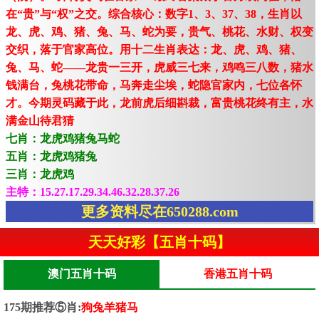
在“贵”与“权”之交。综合核心：数字1、3、37、38，生肖以
龙、虎、鸡、猪、兔、马、蛇为要，贵气、桃花、水财、权变
交织，落于官家高位。用十二生肖表达：龙、虎、鸡、猪、
兔、马、蛇——龙贵一三开，虎威三七来，鸡鸣三八数，猪水
钱满台，兔桃花带命，马奔走尘埃，蛇隐官家内，七位各怀
才。今期灵码藏于此，龙前虎后细斟裁，富贵桃花终有主，水
满金山待君猜
七肖：龙虎鸡猪兔马蛇
五肖：龙虎鸡猪兔
三肖：龙虎鸡
主特：15.27.17.29.34.46.32.28.37.26
更多资料尽在650288.com
天天好彩【五肖十码】
澳门五肖十码
香港五肖十码
175期推荐⑤肖:
狗兔羊猪马