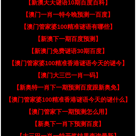
【新澳天天谜语10期百度百科】
【澳门一肖一特今晚预测一百度】
【澳门管家婆100精准谜语有哪些】
【新澳下一期百度预测】
【新澳门免费谜语30期百度】
【澳门管家婆100精准香港谜语今天的谜今】
【澳门大三巴一肖一码】
【新奥特一肖下一期预测百度跟新奥免】
【澳门管家婆100精准香港谜语今天的谜什么】
【澳门管家下一期预测怎么用】
【新奥下一肖下预测百度】