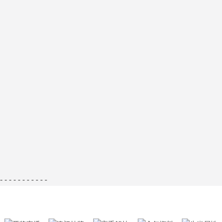
-
-
-
-
-
-
-
-
-
-
-