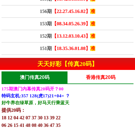
156期
【22.27.45.16.02】
准
153期
【08.34.05.26.39】
准
152期
【13.12.03.10.43】
准
151期
【18.35.36.01.08】
准
天天好彩【传真20码】
澳门传真20码
香港传真20码
175期澳门内幕传真20码开？00
特码玄机:357 128(虎17)21+04= ？
好牛养在绿草原，好马天行乘蓝天
提供20码：
18 12 04 42 07 37 30 13 39 22
06 26 15 41 48 08 40 36 47 35