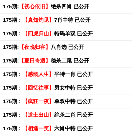
175期:
【初心依旧】
绝杀四肖 已公开
175期：
【真知灼见】
7肖中特 已公开
175期：
【四虎归山】
特码单双 已公开
175期:
【夜晚归客】
八肖选 已公开
175期:
【夏日奇遇】
稳杀二尾 已公开
175期：
【感慨人生】
平特一肖 已公开
175期：
【回忆往事】
男女中特 已公开
175期：
【疯狂一夜】
单双中特 已公开
175期：
【道士出山】
绝杀二肖 已公开
175期：
【相逢一笑】
六肖中特 已公开