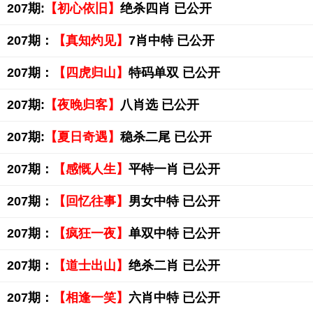
207期:
【初心依旧】
绝杀四肖 已公开
207期：
【真知灼见】
7肖中特 已公开
207期：
【四虎归山】
特码单双 已公开
207期:
【夜晚归客】
八肖选 已公开
207期:
【夏日奇遇】
稳杀二尾 已公开
207期：
【感慨人生】
平特一肖 已公开
207期：
【回忆往事】
男女中特 已公开
207期：
【疯狂一夜】
单双中特 已公开
207期：
【道士出山】
绝杀二肖 已公开
207期：
【相逢一笑】
六肖中特 已公开