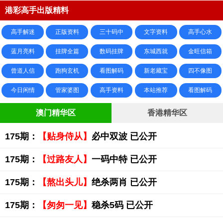
港彩高手出版精料
高手解迷
正版资料
三十码中
文字资料
高手心水
蓝月亮料
挂牌全篇
数码挂牌
东城西就
金旺信箱
曾道人信
跑狗玄机
看图解码
新老藏宝
四不像图
今日闲情
管家婆图
高手资料
本站推荐
看图解码
澳门精华区
香港精华区
175期：
【贴身侍从】
必中双波 已公开
175期：
【过路友人】
一码中特 已公开
175期：
【熬出头儿】
绝杀两肖 已公开
175期：
【匆匆一见】
稳杀5码 已公开