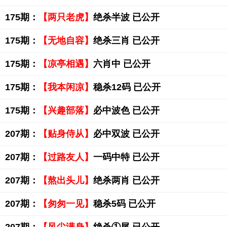
175期：
【两只老虎】
绝杀半波 已公开
175期：
【无地自容】
绝杀三肖 已公开
175期：
【凉亭相遇】
六肖中 已公开
175期：
【我本闲凉】
稳杀12码 已公开
175期：
【兴趣部落】
必中波色 已公开
207期：
【贴身侍从】
必中双波 已公开
207期：
【过路友人】
一码中特 已公开
207期：
【熬出头儿】
绝杀两肖 已公开
207期：
【匆匆一见】
稳杀5码 已公开