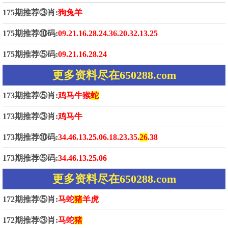
175期推荐③肖:
狗兔羊
175期推荐⑩码:
09.21.16.28.24.36.20.32.13.25
175期推荐⑤码:
09.21.16.28.24
更多资料尽在650288.com
173期推荐⑤肖:
鸡马牛猴
蛇
173期推荐③肖:
鸡马牛
173期推荐⑩码:
34.46.13.25.06.18.23.35.
26
.38
173期推荐⑤码:
34.46.13.25.06
更多资料尽在650288.com
172期推荐⑤肖:
马蛇
猪
羊虎
172期推荐③肖:
马蛇
猪