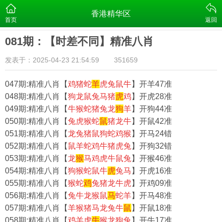
香港精华区
首页
返回
081期：【时差不同】精准八肖
发表于：2025-04-23 21:54:59
351659
047期:精准八肖【
鸡猪蛇
羊
虎兔鼠牛
】开羊47准
048期:精准八肖【
狗龙鼠兔马猪
虎
鸡
】开虎28准
049期:精准八肖【
牛猴蛇猪兔龙
狗
羊
】开狗44准
050期:精准八肖【
兔虎猴蛇
鼠
猪龙牛
】开鼠42准
051期:精准八肖【
龙兔猪鼠狗蛇鸡猴
】开马24错
052期:精准八肖【
鼠羊蛇鸡牛猪虎兔
】开狗32错
053期:精准八肖【
龙
猴
马鸡虎牛鼠兔
】开猴46准
054期:精准八肖【
狗猴蛇鼠牛
虎
兔马
】开虎16准
055期:精准八肖【
猴蛇
鸡
兔猪龙牛虎
】开鸡09准
056期:精准八肖【
兔牛龙猴鼠
马
蛇羊
】开马48准
057期:精准八肖【
羊猴猪马龙兔牛
鼠
】开鼠18准
058期:精准八肖【
鸡羊虎
牛
猴龙狗兔
】开牛17准