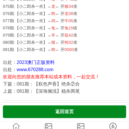
075期:【小二郎杀一肖】→
龙
← 开
猴34
准
076期:【小二郎杀一肖】→
狗
← 开
龙38
准
077期:【小二郎杀一肖】→
鸡
← 开
牛05
准
078期:【小二郎杀一肖】→
兔
← 开
兔15
错
079期:【小二郎杀一肖】→
羊
← 开
鼠42
准
080期:【小二郎杀一肖】→
猪
← 开
狗32
准
081期:【小二郎杀一肖】→
狗
← 开
0000
准
出处：
2023澳门正版资料
出处：
www.670288.com
欢迎向您的朋友推荐本站或本资料，一起交流！
下篇：081期：【权色声香】绝杀②合
上篇：081期：【深海搁浅】稳杀两尾
返回首页