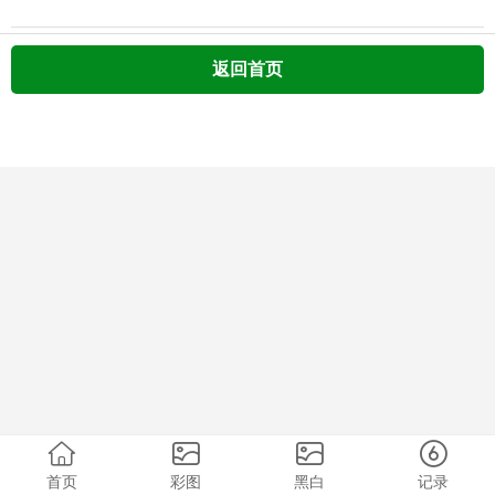
返回首页
首页
彩图
黑白
记录