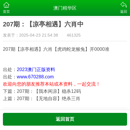
澳门精华区
首页
返回
207期：【凉亭相遇】六肖中
发表于：2025-04-23 21:54:38
461325
207期【凉亭相遇】六肖【虎鸡蛇龙猴兔
】开0000准
出处：
2023澳门正版资料
出处：
www.670288.com
欢迎向您的朋友推荐本站或本资料，一起交流！
下篇：207期：【我本闲凉】稳杀12码
上篇：207期：【无地自容】绝杀三肖
返回首页