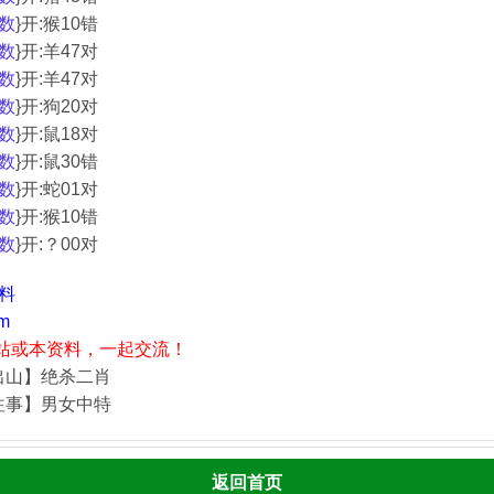
数
}开:猴10错
数
}开:羊47对
数
}开:羊47对
数
}开:狗20对
数
}开:鼠18对
数
}开:鼠30错
数
}开:蛇01对
数
}开:猴10错
数
}开:？00对
资料
m
站或本资料，一起交流！
出山】绝杀二肖
往事】男女中特
返回首页