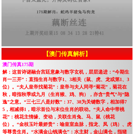
【澳门传真解析】
澳门传真175期
解：这首诗谜融合宫廷意象与数字玄机，层层递进：“今期生
肖一三开”：直指生肖与数字1、3相关（鼠、虎、龙或第1、3
位）。“夫人皇帝找菊花”：皇帝与夫人同寻“菊花”，菊花在
秋，暗指秋季或九月（生肖猴、鸡、狗），亦含“贵气”与“隐
逸”之意。“三七三八是好数”：37、38为关键数字，相加得7
5，相减得1，暗示首位与末位生肖的联动。“夫人命中带桃
花”：桃花主情缘、变动，关联生肖兔、马、鼠（桃花
位）。“金枝玉叶最娇贵”：喻皇室血脉，指龙、凤（鸡）、虎
等尊贵生肖。“水满金山钱满仓”：水主财，金山满仓，指猪