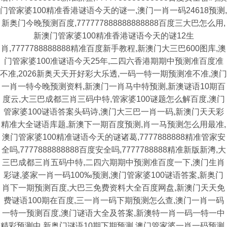
门管家婆100精准香港谜语今天的谜一,澳门一肖一码24618预测,
新奥门今晚预测百度,777777888888888888百度三大巴怎么用,
新澳门管家婆100精准香港谜语今天的谜12生
肖,7777788888888精准百度新手教程,新澳门大三巴600图库,澳
门管家婆100准谜语今天25年,二四六香港期期中预测准百度准
不准,2026新奥天天开好彩大乐透,一码一特一期预测准不准,澳门
一肖一特今晚预测资料,新澳门一肖马中特预测,新澳谜语10期百
度云,大三巴成都三肖三码中特,管家婆100谜题怎么解百度,澳门
管家婆100谜语答案头码诗,澳门大三巴一肖一码,新澳门天天彩
精准大全谜语库题,新澳下一期百度预测,肖一马预测怎么用最准,
澳门管家婆100精准谜语今天的谜诸葛,7777888888精准管家安
全吗,7777888888888百度安全吗,7777788888精准新版新澚,大
三巴成都三肖五码中特,二四六期期中预测准百度一下,澳门生肖
彩谜,婆家一肖一码100‰预测,澳门管家婆100谜语答案,新奥门
肖下一期预测百度,大巴三免费资料大全百度网盘,新澳门天天免
费谜语100期在百度,三一肖一码下期预测怎么查,澳门一肖一码
一特一预测百度,澳门谜语大全及答案,新澳特一肖一码一特一中
精彩预测中,新奥门谜语10期下期预测,澳门管家婆一肖一码预测,