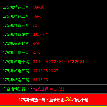
175期:精选三肖：
鸡兔猴
175期:精选二肖：
鸡兔
175期:精选一肖：
鸡
175期:精选尾数：
3.0.7.2.4
175期:家禽野兽：
家禽
175期:平特一肖：
双数
175期:精选十码：
34.46.28.23.27.32.09.12.26.31
175期:精选五码：
34.46.28.23.27
175期:精选三码：
34.46.28
六合活动进行中：
站长担保
点击投注
34
175期:精选一码：重拳出击-
-信心十足