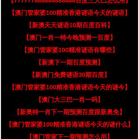
【777777888888888888百度三大巴怎么用】
【澳门管家婆100精准香港谜语今天的谜语】
【新澳天天谜语10期百度百科】
【澳门一肖一特今晚预测一百度】
【澳门管家婆100精准谜语有哪些】
【新澳下一期百度预测】
【新澳门免费谜语30期百度】
【澳门管家婆100精准香港谜语今天的谜今】
【澳门大三巴一肖一码】
【新奥特一肖下一期预测百度跟新奥免】
【澳门管家婆100精准香港谜语今天的谜什么】
【澳门管家下一期预测怎么用】