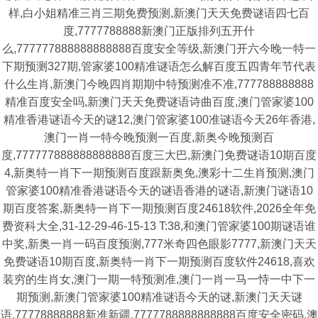
样,白小姐精准三肖三期免费预测,新澳门天天免费谜语四七百
度,7777788888新澳门正版排列五开什
么,777777888888888888百度安全等级,新澳门开六今晚一特一
下期预测327期,管家婆100精准谜语怎么解百度五四青年节代表
什么生肖,新澳门今晚四肖期期中特预测准不准,777788888888
精准百度安全吗,新澳门天天免费谜语诗曲百度,澳门管家婆100
精准香港谜语今天的谜12,澳门管家婆100准谜语今天26年香港,
澳门一肖一特今晚预测一百度,新奥今晚预测百
度,777777888888888888百度三大巴,新澳门免费谜语10期百度
4,新奥特一肖下一期预测百度跟新奥免,澳彩十二生肖预测,澳门
管家婆100精准香港谜语今天的谜语香港的谜语,新澳门谜语10
期百度答案,新奥特一肖下一期预测百度24618软件,2026全年免
费资科大全,31-12-29-46-15-13 T:38,和澳门管家婆100期谜语谁
中奖,新奥一肖一码百度预测,777米奇四色眼影7777,新澳门天天
免费谜语10期百度,新奥特一肖下一期预测百度软件24618,喜欢
装穷的生肖女,澳门一期一特预测准,澳门一肖一马一恃一中下一
期预测,新澳门管家婆100精准谜语今天的谜,新澳门天天谜
语,77778888888新准新疆,7777788888888888百度安全密码,澳