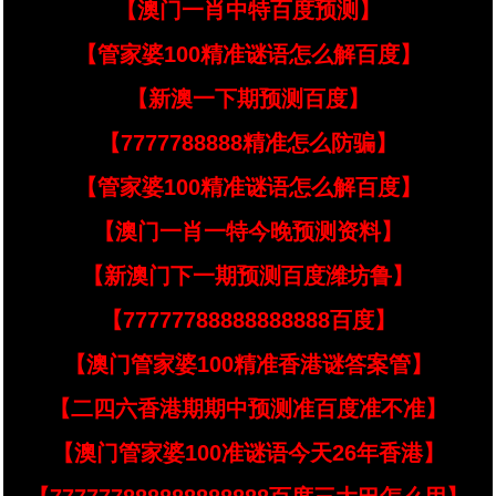
【澳门一肖中特百度预测】
【管家婆100精准谜语怎么解百度】
【新澳一下期预测百度】
【7777788888精准怎么防骗】
【管家婆100精准谜语怎么解百度】
【澳门一肖一特今晚预测资料】
【新澳门下一期预测百度潍坊鲁】
【77777788888888888百度】
【澳门管家婆100精准香港谜答案管】
【二四六香港期期中预测准百度准不准】
【澳门管家婆100准谜语今天26年香港】