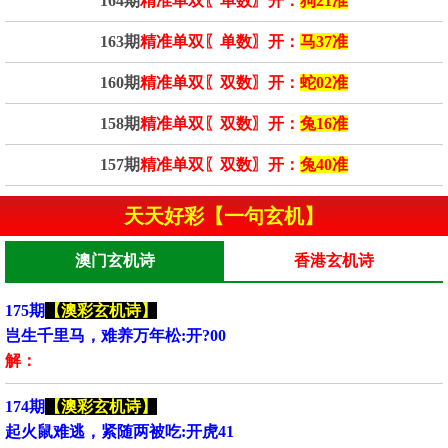
164期
精准单双〖单数〗开：
狗21准
163期
精准单双〖单数〗开：
马37准
160期
精准单双〖双数〗开：
蛇02准
158期
精准单双〖双数〗开：
兔16准
157期
精准单双〖双数〗开：
兔40准
天天好彩【一句玄机】
澳门玄机诗
香港玄机诗
175期
【澳彩玄机诗】
岂生千里马，难养万年松:开?00
解：
174期
【澳彩玄机诗】
起火鼠难逃，紧随两被吃:开虎41