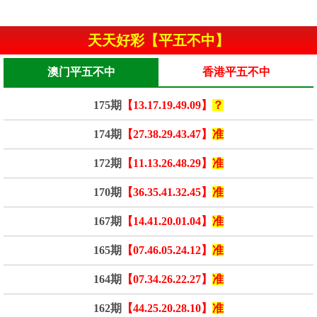
天天好彩【平五不中】
澳门平五不中
香港平五不中
175期
【13.17.19.49.09】
？
174期
【27.38.29.43.47】
准
172期
【11.13.26.48.29】
准
170期
【36.35.41.32.45】
准
167期
【14.41.20.01.04】
准
165期
【07.46.05.24.12】
准
164期
【07.34.26.22.27】
准
162期
【44.25.20.28.10】
准