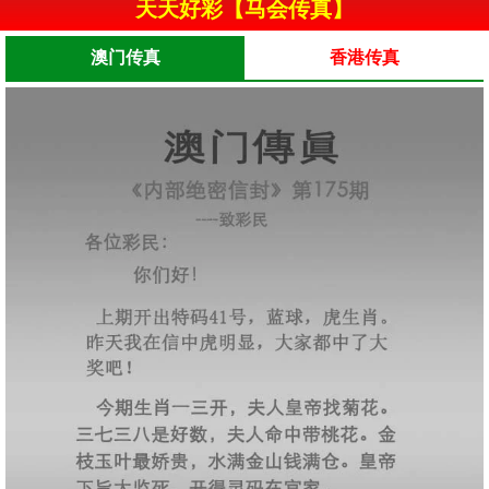
天天好彩【马会传真】
澳门传真
香港传真