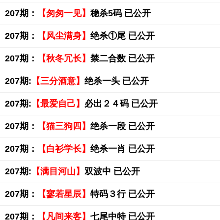
207期：
【匆匆一见】
稳杀5码 已公开
207期：
【风尘满身】
绝杀①尾 已公开
207期：
【秋冬冗长】
禁二合数 已公开
207期:
【三分酒意】
绝杀一头 已公开
207期:
【最爱自己】
必出２４码 已公开
207期：
【猫三狗四】
绝杀一段 已公开
207期：
【白衫学长】
绝杀一肖 已公开
207期:
【满目河山】
双波中 已公开
207期：
【寥若星辰】
特码３行 已公开
207期：
【凡间来客】
七尾中特 已公开