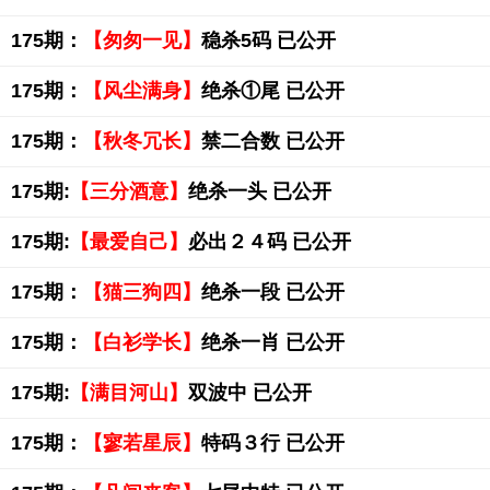
175期：
【匆匆一见】
稳杀5码 已公开
175期：
【风尘满身】
绝杀①尾 已公开
175期：
【秋冬冗长】
禁二合数 已公开
175期:
【三分酒意】
绝杀一头 已公开
175期:
【最爱自己】
必出２４码 已公开
175期：
【猫三狗四】
绝杀一段 已公开
175期：
【白衫学长】
绝杀一肖 已公开
175期:
【满目河山】
双波中 已公开
175期：
【寥若星辰】
特码３行 已公开