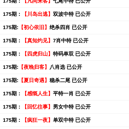
175期：
【凡间来客】
七尾中特 已公开
175期：
【川岛出逃】
双波中特 已公开
175期:
【初心依旧】
绝杀四肖 已公开
175期：
【真知灼见】
7肖中特 已公开
175期：
【四虎归山】
特码单双 已公开
175期:
【夜晚归客】
八肖选 已公开
175期:
【夏日奇遇】
稳杀二尾 已公开
175期：
【感慨人生】
平特一肖 已公开
175期：
【回忆往事】
男女中特 已公开
175期：
【疯狂一夜】
单双中特 已公开