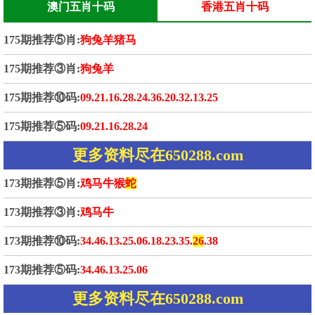
澳门五肖十码
香港五肖十码
175期推荐⑤肖:
狗兔羊猪马
175期推荐③肖:
狗兔羊
175期推荐⑩码:
09.21.16.28.24.36.20.32.13.25
175期推荐⑤码:
09.21.16.28.24
更多资料尽在650288.com
173期推荐⑤肖:
鸡马牛猴
蛇
173期推荐③肖:
鸡马牛
173期推荐⑩码:
34.46.13.25.06.18.23.35.
26
.38
173期推荐⑤码:
34.46.13.25.06
更多资料尽在650288.com