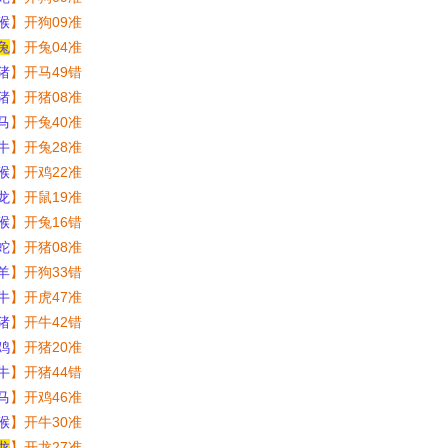
猴
】开狗09准
兔
】开兔04准
猪
】开马49错
猪
】开猪08准
马
】开兔40准
牛
】开兔28准
猴
】开鸡22准
龙
】开鼠19准
猴
】开兔16错
蛇
】开猪08准
羊
】开狗33错
牛
】开虎47准
猪
】开牛42错
鸡
】开猪20准
牛
】开猪44错
马
】开鸡46准
猴
】开牛30准
龙
】开龙27准