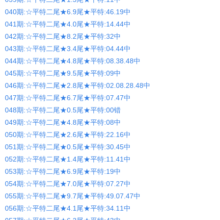
040期:☆平特二尾★6.9尾★平特:46.19中
041期:☆平特二尾★4.0尾★平特:14.44中
042期:☆平特二尾★8.2尾★平特:32中
043期:☆平特二尾★3.4尾★平特:04.44中
044期:☆平特二尾★4.8尾★平特:08.38.48中
045期:☆平特二尾★9.5尾★平特:09中
046期:☆平特二尾★2.8尾★平特:02.08.28.48中
047期:☆平特二尾★6.7尾★平特:07.47中
048期:☆平特二尾★0.5尾★平特:00错
049期:☆平特二尾★4.8尾★平特:08中
050期:☆平特二尾★2.6尾★平特:22.16中
051期:☆平特二尾★0.5尾★平特:30.45中
052期:☆平特二尾★1.4尾★平特:11.41中
053期:☆平特二尾★6.9尾★平特:19中
054期:☆平特二尾★7.0尾★平特:07.27中
055期:☆平特二尾★9.7尾★平特:49.07.47中
056期:☆平特二尾★4.1尾★平特:34.11中