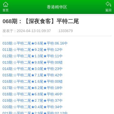
香港精华区
首页
返回
068期：【深夜食客】平特二尾
发表于：2024-04-13 01:09:37
1333679
010期:☆平特二尾★0.6尾★平特:06.16中
011期:☆平特二尾★9.2尾★平特:12中
012期:☆平特二尾★1.3尾★平特:11中
013期:☆平特二尾★9.8尾★平特:00错
014期:☆平特二尾★3.0尾★平特:23中
015期:☆平特二尾★7.1尾★平特:42中
016期:☆平特二尾★1.6尾★平特:00错
017期:☆平特二尾★8.2尾★平特:18中
018期:☆平特二尾★6.8尾★平特:46中
019期:☆平特二尾★2.7尾★平特:37中
020期:☆平特二尾★0.4尾★平特:34中
021期:☆平特二尾★2.9尾★平特:02.12中