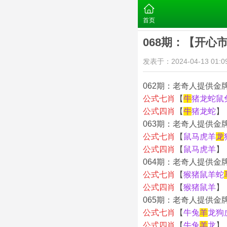
首页
068期：【开心
发表于：2024-04-13 01:09
062期：老奇人提供金
公式七肖
【
牛
猪龙蛇鼠
公式四肖
【
牛
猪龙蛇
】
063期：老奇人提供金
公式七肖
【
鼠马虎羊
龙
公式四肖
【
鼠马虎羊
】
064期：老奇人提供金
公式七肖
【
猴猪鼠羊蛇
公式四肖
【
猴猪鼠羊
】
065期：老奇人提供金
公式七肖
【
牛兔
羊
龙狗
公式四肖
【
牛兔
羊
龙
】