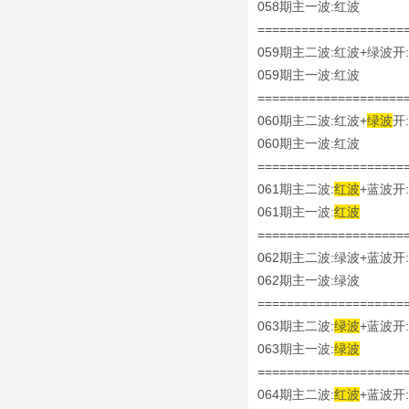
058期主一波:红波
====================
059期主二波:红波+绿波开:
059期主一波:红波
====================
060期主二波:红波+
绿波
开
060期主一波:红波
====================
061期主二波:
红波
+蓝波开
061期主一波:
红波
====================
062期主二波:绿波+蓝波开:
062期主一波:绿波
====================
063期主二波:
绿波
+蓝波开
063期主一波:
绿波
====================
064期主二波:
红波
+蓝波开