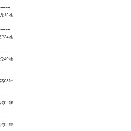
=====
:龙15准
=====
:鸡34准
=====
:兔40准
=====
猪08错
=====
:狗09准
=====
狗09错