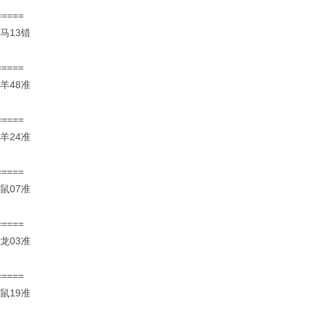
=====
马13错
=====
:羊48准
=====
:羊24准
=====
:鼠07准
=====
:龙03准
=====
:鼠19准