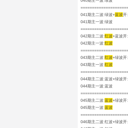
040期主一波:绿波
====================
041期主二波:绿波+
蓝波
开
041期主一波:绿波
====================
042期主二波:
红波
+蓝波开
042期主一波:
红
波
====================
043期主二波:
红波
+绿波开
043期主一波:
红波
====================
044期主二波:蓝波+绿波开:
044期主一波:
蓝
波
====================
045期主二波:
蓝波
+绿波开
045期主一波:
蓝波
====================
046期主二波:红波+绿波开: