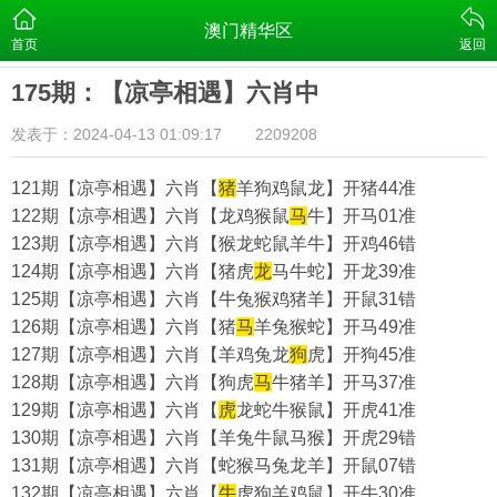
澳门精华区
首页
返回
175期：【凉亭相遇】六肖中
发表于：2024-04-13 01:09:17
2209208
121期【凉亭相遇】六肖【
猪
羊狗鸡鼠龙】
开猪44准
122期【凉亭相遇】六肖【龙鸡猴鼠
马
牛】
开马01准
123期【凉亭相遇】六肖【猴龙蛇鼠羊牛】
开鸡46错
124期【凉亭相遇】六肖【猪虎
龙
马牛蛇】
开龙39准
125期【凉亭相遇】六肖【牛兔猴鸡猪羊】
开鼠31错
126期【凉亭相遇】六肖【猪
马
羊兔猴蛇】
开马49准
127期【凉亭相遇】六肖【羊鸡兔龙
狗
虎】
开狗45准
128期【凉亭相遇】六肖【狗虎
马
牛猪羊】
开马37准
129期【凉亭相遇】六肖【
虎
龙蛇牛猴鼠】
开虎41准
130期【凉亭相遇】六肖【羊兔牛鼠马猴】
开虎29错
131期【凉亭相遇】六肖【蛇猴马兔龙羊】
开鼠07错
132期【凉亭相遇】六肖【
牛
虎狗羊鸡鼠】
开牛30准