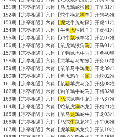
151期【凉亭相遇】六肖【马虎鸡蛇猴
鼠
】
开鼠31准
152期【凉亭相遇】六肖【蛇牛猴龙
狗
羊】
开狗45准
153期【凉亭相遇】六肖【
虎
龙牛兔蛇鼠】
开虎41准
154期【凉亭相遇】六肖【牛兔
虎
猴鼠羊】
开虎41准
155期【凉亭相遇】六肖【鸡牛
鼠
猴羊猪】
开鼠07准
156期【凉亭相遇】六肖【鼠虎鸡猴狗
马
】
开马01准
157期【凉亭相遇】六肖【羊狗鼠虎牛马】
开兔40错
158期【凉亭相遇】六肖【龙羊猪马蛇猴】
开兔16错
159期【凉亭相遇】六肖【鼠羊马牛鸡
龙
】
开龙39准
160期【凉亭相遇】六肖【兔虎鸡羊马
蛇
】
开蛇02准
161期【凉亭相遇】六肖【鼠
猪
羊虎马兔】
开猪08准
162期【凉亭相遇】六肖【狗羊鸡牛蛇马】
开猪32错
163期【凉亭相遇】六肖【
马
蛇鼠狗牛龙】
开马37准
164期【凉亭相遇】六肖【蛇鼠虎
狗
鸡龙】
开狗21准
165期【凉亭相遇】六肖【鼠马
龙
鸡蛇牛】
开龙03准
166期【凉亭相遇】六肖【马蛇
牛
鼠龙狗】
开牛06准
167期【凉亭相遇】六肖【虎羊
鼠
鸡龙狗】
开鼠19准