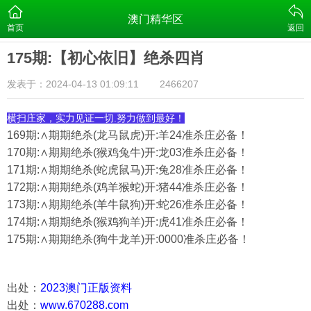
澳门精华区
首页
返回
175期:【初心依旧】绝杀四肖
发表于：2024-04-13 01:09:11
2466207
横扫庄家，实力见证一切.努力做到最好！
169期:∧期期绝杀(龙马鼠虎)开:羊24准杀庄必备
！
170期:∧期期绝杀(猴鸡兔牛)开:龙03准杀庄必备
！
171期:∧期期绝杀(蛇虎鼠马)开:兔28准杀庄必备
！
172期:∧期期绝杀(鸡羊猴蛇)开:猪44准杀庄必备
！
173期:∧期期绝杀(羊牛鼠狗)开:蛇26准杀庄必备
！
174期:∧期期绝杀(猴鸡狗羊)开:虎41准杀庄必备
！
175期:∧期期绝杀(狗牛龙羊)开:0000准杀庄必备
！
出处：
2023澳门正版资料
出处：
www.670288.com