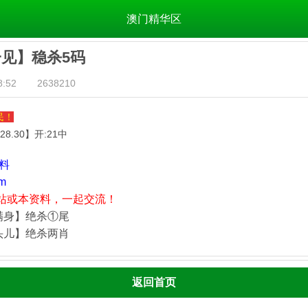
澳门精华区
一见】稳杀5码
:52
2638210
民！
.28.30
】开:21中
资料
m
站或本资料，一起交流！
满身】绝杀①尾
头儿】绝杀两肖
返回首页