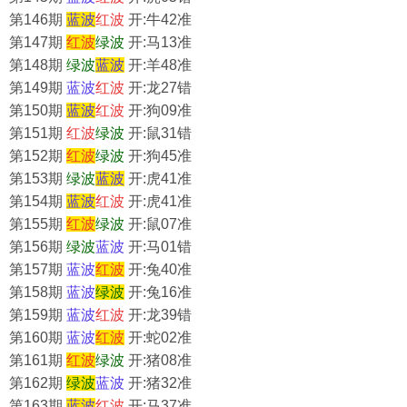
第146期
蓝
波
红波
开:牛42准
第147期
红波
绿
波
开:马13准
第148期
绿
波
蓝
波
开:羊48准
第149期
蓝
波
红波
开:龙27错
第150期
蓝
波
红波
开:狗09准
第151期
红波
绿
波
开:鼠31错
第152期
红波
绿
波
开:狗45准
第153期
绿
波
蓝
波
开:虎41准
第154期
蓝
波
红波
开:虎41准
第155期
红波
绿
波
开:鼠07准
第156期
绿
波
蓝
波
开:马01错
第157期
蓝
波
红波
开:兔40准
第158期
蓝
波
绿
波
开:兔16准
第159期
蓝
波
红波
开:龙39错
第160期
蓝
波
红波
开:蛇02准
第161期
红波
绿
波
开:猪08准
第162期
绿
波
蓝
波
开:猪32准
第163期
蓝
波
红波
开:马37准