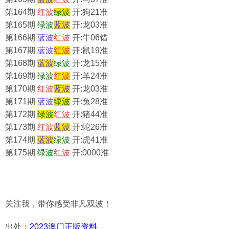
第164期
红波
绿
波
开:狗21准
第165期
绿
波
蓝
波
开:龙03准
第166期
蓝
波
红波
开:牛06错
第167期
蓝
波
红波
开:鼠19准
第168期
蓝
波
绿
波
开:龙15准
第169期
绿
波
红波
开:羊24准
第170期
红波
蓝
波
开:龙03准
第171期
蓝
波
绿
波
开:兔28准
第172期
绿
波
红波
开:猪44准
第173期
红波
蓝
波
开:蛇26准
第174期
蓝
波
绿
波
开:虎41准
第175期
绿
波
红波
开:0000准
关注我，带你感受非凡双波！
出处：
2023澳门正版资料